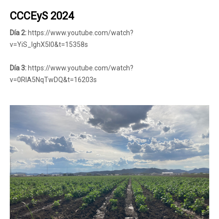
CCCEyS 2024
Día 2:
https://www.youtube.com/watch?
v=YiS_IghX5l0&t=15358s
Día 3:
https://www.youtube.com/watch?
v=0RIA5NqTwDQ&t=16203s