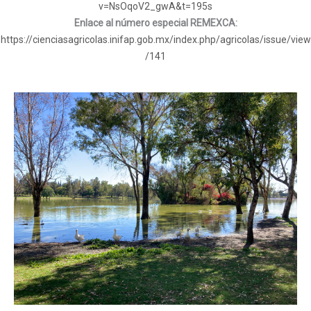
v=NsOqoV2_gwA&t=195s
Enlace al número especial REMEXCA:
https://cienciasagricolas.inifap.gob.mx/index.php/agricolas/issue/view
/141