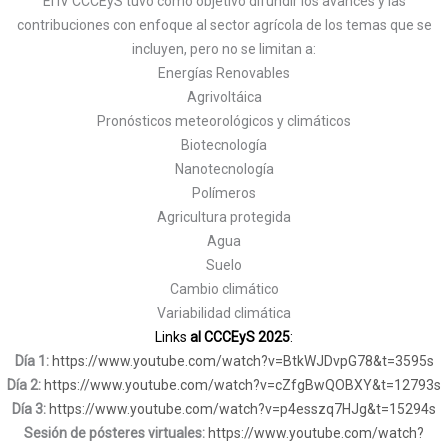
El IV CCCEyS tuvo como objetivo difundir los avances y las
contribuciones con enfoque al sector agrícola de los temas que se
incluyen, pero no se limitan a:
Energías Renovables
Agrivoltáica
Pronósticos meteorológicos y climáticos
Biotecnología
Nanotecnología
Polímeros
Agricultura protegida
Agua
Suelo
Cambio climático
Variabilidad climática
Links
al CCCEyS 2025
:
Día 1:
https://www.youtube.com/watch?v=BtkWJDvpG78&t=3595s
Día 2:
https://www.youtube.com/watch?v=cZfgBwQOBXY&t=12793s
Día 3:
https://www.youtube.com/watch?v=p4esszq7HJg&t=15294s
Sesión de pósteres virtuales:
https://www.youtube.com/watch?