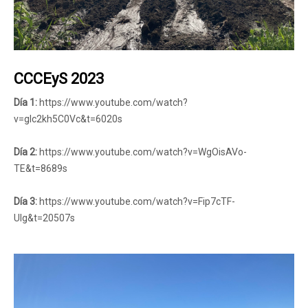
CCCEyS 2023
Día 1:
https://www.youtube.com/watch?
v=glc2kh5C0Vc&t=6020s
Día 2:
https://www.youtube.com/watch?v=WgOisAVo-
TE&t=8689s
Día 3:
https://www.youtube.com/watch?v=Fip7cTF-
UIg&t=20507s